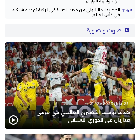
من مواجهة البرازيل
الحظ يعاند الزلزولي من جديد.. إصابة في الركبة تُهدد مشاركته
11:43
في كأس العالم
صوت و صورة
23 أبريل 2023 - 21:42
هدف يوسف النصيري العالمي في مرمى
فياريال في الدوري الإسباني