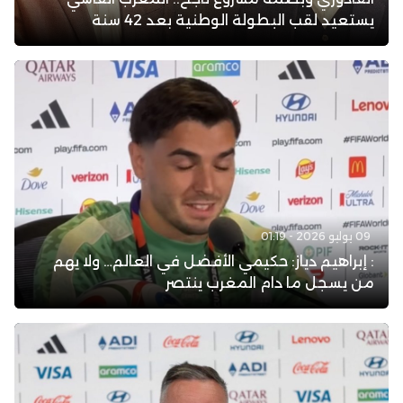
يستعيد لقب البطولة الوطنية بعد 42 سنة
09 يوليو 2026 - 01:19
: إبراهيم دياز: حكيمي الأفضل في العالم… ولا يهم
من يسجل ما دام المغرب ينتصر