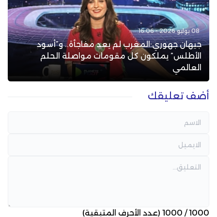
08 يوليو 2026 - 16:06
جيهان جهوري:المغرب لم يعد مفاجأة.. و”أسود
الأطلس” يملكون كل مقومات مواصلة الحلم
العالمي
أضف تعليقك
1000
/
1000
(عدد الأحرف المتبقية)