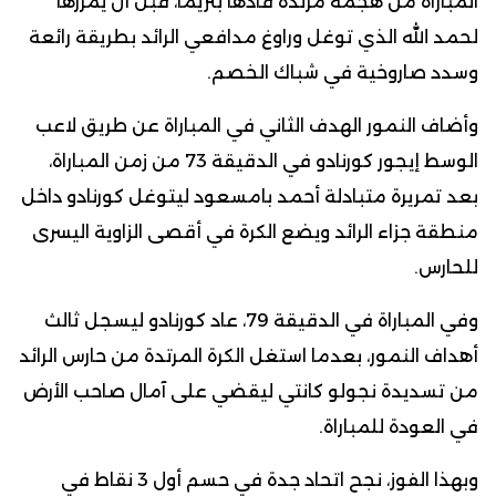
المباراة من هجمة مرتدة قادها بنزيما، قبل أن يمررها
لحمد الله الذي توغل وراوغ مدافعي الرائد بطريقة رائعة
وسدد صاروخية في شباك الخصم.
وأضاف النمور الهدف الثاني في المباراة عن طريق لاعب
الوسط إيجور كورنادو في الدقيقة 73 من زمن المباراة،
بعد تمريرة متبادلة أحمد بامسعود ليتوغل كورنادو داخل
منطقة جزاء الرائد ويضع الكرة في أقصى الزاوية اليسرى
للحارس.
وفي المباراة في الدقيقة 79، عاد كورنادو ليسجل ثالث
أهداف النمور، بعدما استغل الكرة المرتدة من حارس الرائد
من تسديدة نجولو كانتي ليقضي على آمال صاحب الأرض
في العودة للمباراة.
وبهذا الفوز، نجح اتحاد جدة في حسم أول 3 نقاط في