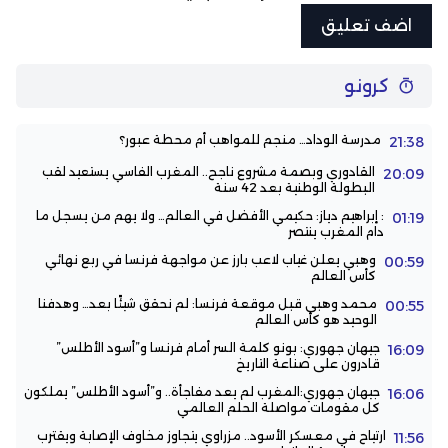
كرونو
مدرسة الوداد… منجم للمواهب أم محطة عبور؟
21:38
القادوري وبصمة مشروع ناجح.. المغرب الفاسي يستعيد لقب
20:09
البطولة الوطنية بعد 42 سنة
: إبراهيم دياز: حكيمي الأفضل في العالم… ولا يهم من يسجل ما
01:19
دام المغرب ينتصر
وهبي يعلن غياب لاعب بارز عن مواجهة فرنسا في ربع نهائي
00:59
كأس العالم
محمد وهبي قبل موقعة فرنسا: لم نحقق شيئًا بعد… وهدفنا
00:55
الوحيد هو كأس العالم
جيهان جهوري: بونو كلمة السر أمام فرنسا و”أسود الأطلس”
16:09
قادرون على صناعة التاريخ
جيهان جهوري:المغرب لم يعد مفاجأة.. و”أسود الأطلس” يملكون
16:06
كل مقومات مواصلة الحلم العالمي
ارتياح في معسكر الأسود.. مزراوي يتجاوز مخاوف الإصابة ويقترب
11:56