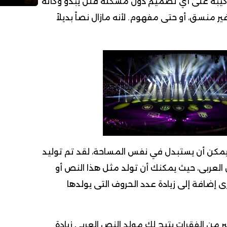
ركيبه على أي تصميم دون مشكلة فلن يبدو وكأنه
منسق، أو حتى مفهوم. لأنه مازال نصاً بديلاً
مكن أن يستبدل في نفس المساحة، لقد تم توليد
لعربى، حيث يمكنك أن تولد مثل هذا النص أو
 إضافة إلى زيادة عدد الحروف التى يولدها
بر من الفقرات يتيح لك مولد النص العربى زيادة