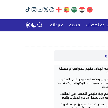
ف وملخصات
فيديو
ميركاتو
و
ة الوداد… منجم للمواهب أم محطة
؟
ادوري وبصمة مشروع ناجح.. المغرب
اسي يستعيد لقب البطولة الوطنية بعد
اهيم دياز: حكيمي الأفضل في العالم…
هم من يسجل ما دام المغرب ينتصر
ي يعلن غياب لاعب بارز عن مواجهة