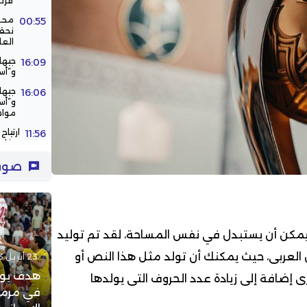
فرن
محم
00:55
نحقق
العا
جيها
16:09
و”أس
جيها
16:06
و”أس
مواص
ارتيا
11:56
مخاوف
الحظ 
11:43
صوت
الركب
مكن أن يستبدل في نفس المساحة، لقد تم توليد
لعربى، حيث يمكنك أن تولد مثل هذا النص أو
23 أبريل 2023 - 21:42
هدف يوس
 إضافة إلى زيادة عدد الحروف التى يولدها
في مرمى