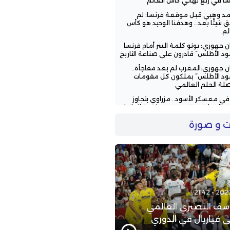
سا في ربع نهائي كأس العالم
د وهبي قبل موقعة فرنسا: لم
 شيئًا بعد… وهدفنا الوحيد هو كأس
لم
ن جهوري: بونو كلمة السر أمام فرنسا
ود الأطلس” قادرون على صناعة التاريخ
ن جهوري:المغرب لم يعد مفاجأة..
ود الأطلس” يملكون كل مقومات
لة الحلم العالمي
ح في معسكر الأسود.. مزراوي يتجاوز
 الإصابة ويقترب من مواجهة البرازيل
يعاند الزلزولي من جديد.. إصابة في
 و صورة
ة تُهدد مشاركته في كأس العالم
ف النصيري العالمي
 فياريال في الدوري