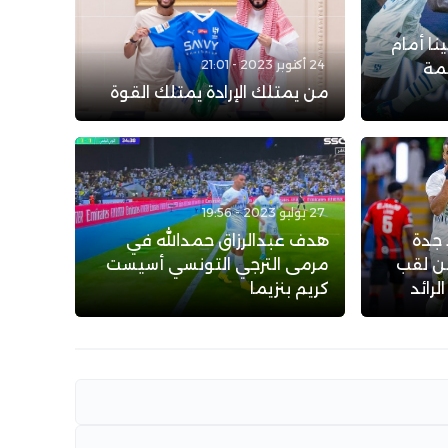
نا أمام
24 أكتوبر 2023 - 21:01
مة
من يمتلك الإرادة يمتلك القوة
27 يوليو 2023 - 19:56
 جدة
هدف عبدالرزاق حمدالله في
ن لقب
مرمى الترجي التونسي أسيست
رائد
كريم بنزيما