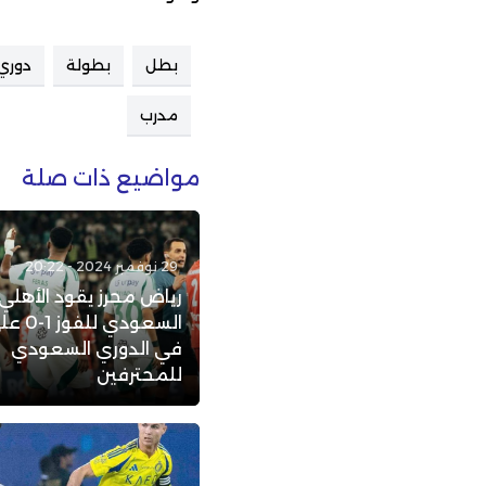
بطل
بطولة
دوري
مدرب
مواضيع ذات صلة
29 نوفمبر 2024 - 20:22
رياض محرز يقود الأهلي
السعودي 
في الدوري السعودي
للمحترفين