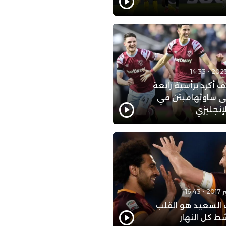
 أكرد برأسية رائعة
 ساوثهامبتن في
لإنجليزي
 السعيد هو القلب
ط كل النهار