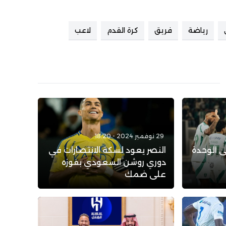
رياضة
فريق
كرة القدم
لاعب
29 نوفمبر 2024 - 18:20
للفوز 1-0 على الوحدة
النصر يعود لسكة الانتصارات في
دوري روشن السعودي بفوزه
على ضمك