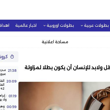
بطولات عربية
بطولات اوروبية
اخبار عالمية
اهدا
مساحة اعلانية
كرون
ل ولابد للإنسان أن يكون بطلا لمزاولة
مدرس
21:38
عبور
الق
20:09
الف
42 سنة
: إبر
01:19
ولا ي
وهب
00:59