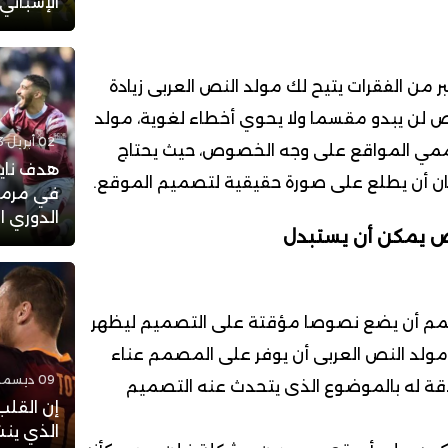
الإسباني
بر من الفقرات يتيح لك مولد النص العربى زيادة
لنص لن يبدو مقسما ولا يحوي أخطاء لغوية، مولد
02 أبريل 2023 - 14:33
مي المواقع على وجه الخصوص، حيث يحتاج
هدف نايف
يان أن يطلع على صورة حقيقية لتصميم الموقع.
في مرمى
الدوري ا
ص يمكن أن يستبدل
م أن يضع نصوصا مؤقتة على التصميم ليظهر
 مولد النص العربى أن يوفر على المصمم عناء
09 ديسمبر 2017 - 16:43
اقة له بالموضوع الذى يتحدث عنه التصميم
إن القلب
الذي ينش