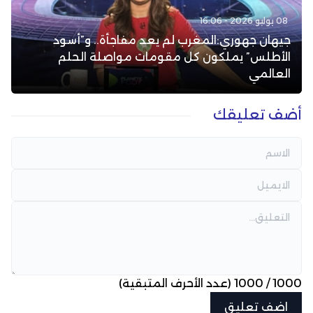
08 يوليو 2026 - 16:06
جيهان جهوري:المغرب لم يعد مفاجأة.. و”أسود
الأطلس” يملكون كل مقومات مواصلة الحلم
العالمي
أضف تعليقك
1000
/
1000
(عدد الأحرف المتبقية)