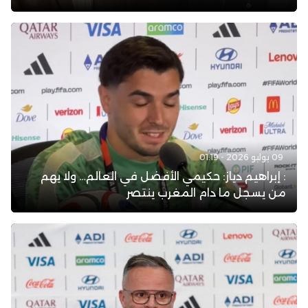
09 يوليو 2026 - 01:19
: إبراهيم دياز: حكيمي الأفضل في العالم… ولا يهم
من يسجل ما دام المغرب ينتصر