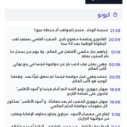
كرونو
مدرسة الوداد… منجم للمواهب أم محطة عبور؟
21:38
القادوري وبصمة مشروع ناجح.. المغرب الفاسي يستعيد لقب
20:09
البطولة الوطنية بعد 42 سنة
: إبراهيم دياز: حكيمي الأفضل في العالم… ولا يهم من يسجل ما
01:19
دام المغرب ينتصر
وهبي يعلن غياب لاعب بارز عن مواجهة فرنسا في ربع نهائي
00:59
كأس العالم
محمد وهبي قبل موقعة فرنسا: لم نحقق شيئًا بعد… وهدفنا
00:55
الوحيد هو كأس العالم
جيهان جهوري: بونو كلمة السر أمام فرنسا و”أسود الأطلس”
16:09
قادرون على صناعة التاريخ
جيهان جهوري:المغرب لم يعد مفاجأة.. و”أسود الأطلس” يملكون
16:06
كل مقومات مواصلة الحلم العالمي
ارتياح في معسكر الأسود.. مزراوي يتجاوز مخاوف الإصابة ويقترب
11:56
من مواجهة البرازيل
الحظ يعاند الزلزولي من جديد.. إصابة في الركبة تُهدد مشاركته
11:43