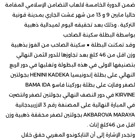
ضمن الدورة الخامسة لالعاب التضامن الإسلامي المقامة
حاليا مابين 9 و 13 من شهر غشت الجاري بمدينة قونية
التركية ، وذلك بعد تحقيقه اليوم لميدالية ذهبية
بواسطة البطلة سكينة الصاحب
وقد تمكنت البطلة ● سكينة الصاحب من الفوز بذهبية
وزن اقل من 46 كلغ بعد تجاوزها للدور الثمن النهائي
بتصنيفها الاولى في هذه البطولة وتغلبها في دور الربع
النهائي على بطلة إندونيسيا HENINI KADEKA بجولتين
لصفر وفازت على بطلة بوركينا فاسو BAMA IDA
KIRVINE في دور النصف النهائي بجولتين لصفر وانتصرت
في المبارة النهائية على المصنفة رقم 3 الازربيدجانية
AKBAROVA MARAYA بجولتين لصفر محققة ذهبية وزن
اقل من 46كلغ إناث .
وتجدر الإشارة إلى أن التايكوندو المغربي حقق خلال