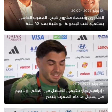
10 يوليو 2026 - 20:09
القادوري وبصمة مشروع ناجح.. المغرب الفاسي
يستعيد لقب البطولة الوطنية بعد 42 سنة
09 يوليو 2026 - 01:19
: إبراهيم دياز: حكيمي الأفضل في العالم… ولا يهم
من يسجل ما دام المغرب ينتصر