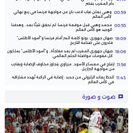
دام المغرب ينتصر
وهبي يعلن غياب لاعب بارز عن مواجهة فرنسا في ربع نهائي
00:59
كأس العالم
محمد وهبي قبل موقعة فرنسا: لم نحقق شيئًا بعد… وهدفنا
00:55
الوحيد هو كأس العالم
جيهان جهوري: بونو كلمة السر أمام فرنسا و”أسود الأطلس”
16:09
قادرون على صناعة التاريخ
جيهان جهوري:المغرب لم يعد مفاجأة.. و”أسود الأطلس” يملكون
16:06
كل مقومات مواصلة الحلم العالمي
ارتياح في معسكر الأسود.. مزراوي يتجاوز مخاوف الإصابة ويقترب
11:56
من مواجهة البرازيل
الحظ يعاند الزلزولي من جديد.. إصابة في الركبة تُهدد مشاركته
11:43
في كأس العالم
صوت و صورة