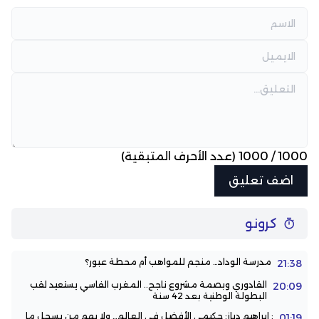
1000
/
1000
(عدد الأحرف المتبقية)
كرونو
مدرسة الوداد… منجم للمواهب أم محطة عبور؟
21:38
القادوري وبصمة مشروع ناجح.. المغرب الفاسي يستعيد لقب
20:09
البطولة الوطنية بعد 42 سنة
: إبراهيم دياز: حكيمي الأفضل في العالم… ولا يهم من يسجل ما
01:19