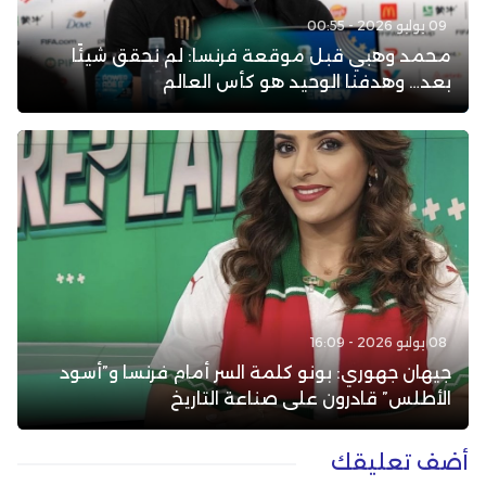
09 يوليو 2026 - 00:55
محمد وهبي قبل موقعة فرنسا: لم نحقق شيئًا
بعد… وهدفنا الوحيد هو كأس العالم
08 يوليو 2026 - 16:09
جيهان جهوري: بونو كلمة السر أمام فرنسا و”أسود
الأطلس” قادرون على صناعة التاريخ
أضف تعليقك