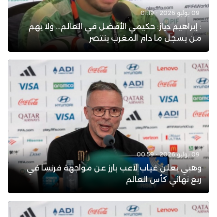
09 يوليو 2026 - 01:19
: إبراهيم دياز: حكيمي الأفضل في العالم… ولا يهم
من يسجل ما دام المغرب ينتصر
09 يوليو 2026 - 00:59
وهبي يعلن غياب لاعب بارز عن مواجهة فرنسا في
ربع نهائي كأس العالم