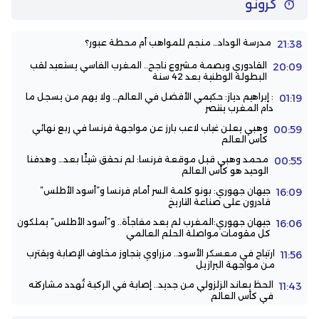
كرونو
مدرسة الوداد… منجم للمواهب أم محطة عبور؟
21:38
القادوري وبصمة مشروع ناجح.. المغرب الفاسي يستعيد لقب
20:09
البطولة الوطنية بعد 42 سنة
: إبراهيم دياز: حكيمي الأفضل في العالم… ولا يهم من يسجل ما
01:19
دام المغرب ينتصر
وهبي يعلن غياب لاعب بارز عن مواجهة فرنسا في ربع نهائي
00:59
كأس العالم
محمد وهبي قبل موقعة فرنسا: لم نحقق شيئًا بعد… وهدفنا
00:55
الوحيد هو كأس العالم
جيهان جهوري: بونو كلمة السر أمام فرنسا و”أسود الأطلس”
16:09
قادرون على صناعة التاريخ
جيهان جهوري:المغرب لم يعد مفاجأة.. و”أسود الأطلس” يملكون
16:06
كل مقومات مواصلة الحلم العالمي
ارتياح في معسكر الأسود.. مزراوي يتجاوز مخاوف الإصابة ويقترب
11:56
من مواجهة البرازيل
الحظ يعاند الزلزولي من جديد.. إصابة في الركبة تُهدد مشاركته
11:43
في كأس العالم