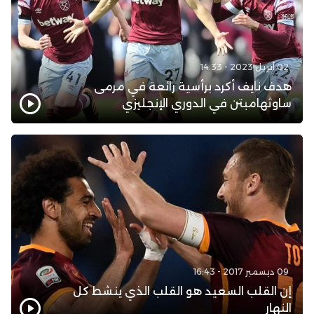
02 أبريل 2023 - 14:33
هدف نايف أكرد برأسية رائعة في مرمى
ساوثهامبتن في الدوري الإنجليزي
09 ديسمبر 2017 - 16:43
إن القلب السعيد هو القلب الذي ينشط كل
النهار