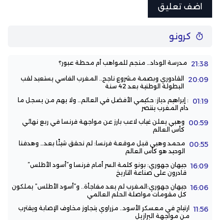
كرونو
مدرسة الوداد… منجم للمواهب أم محطة عبور؟
21:38
القادوري وبصمة مشروع ناجح.. المغرب الفاسي يستعيد لقب
20:09
البطولة الوطنية بعد 42 سنة
: إبراهيم دياز: حكيمي الأفضل في العالم… ولا يهم من يسجل ما
01:19
دام المغرب ينتصر
وهبي يعلن غياب لاعب بارز عن مواجهة فرنسا في ربع نهائي
00:59
كأس العالم
محمد وهبي قبل موقعة فرنسا: لم نحقق شيئًا بعد… وهدفنا
00:55
الوحيد هو كأس العالم
جيهان جهوري: بونو كلمة السر أمام فرنسا و”أسود الأطلس”
16:09
قادرون على صناعة التاريخ
جيهان جهوري:المغرب لم يعد مفاجأة.. و”أسود الأطلس” يملكون
16:06
كل مقومات مواصلة الحلم العالمي
ارتياح في معسكر الأسود.. مزراوي يتجاوز مخاوف الإصابة ويقترب
11:56
من مواجهة البرازيل