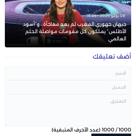
08 يوليو 2026 - 16:06
جيهان جهوري:المغرب لم يعد مفاجأة.. و”أسود
الأطلس” يملكون كل مقومات مواصلة الحلم
العالمي
أضف تعليقك
1000
/
1000
(عدد الأحرف المتبقية)