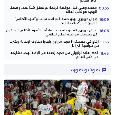
كأس العالم
محمد وهبي قبل موقعة فرنسا: لم نحقق شيئًا بعد… وهدفنا
00:55
الوحيد هو كأس العالم
جيهان جهوري: بونو كلمة السر أمام فرنسا و”أسود الأطلس”
16:09
قادرون على صناعة التاريخ
جيهان جهوري:المغرب لم يعد مفاجأة.. و”أسود الأطلس” يملكون
16:06
كل مقومات مواصلة الحلم العالمي
ارتياح في معسكر الأسود.. مزراوي يتجاوز مخاوف الإصابة ويقترب
11:56
من مواجهة البرازيل
الحظ يعاند الزلزولي من جديد.. إصابة في الركبة تُهدد مشاركته
11:43
في كأس العالم
صوت و صورة