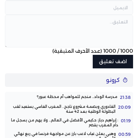
1000
/
1000
(عدد الأحرف المتبقية)
كرونو
مدرسة الوداد… منجم للمواهب أم محطة عبور؟
21:38
القادوري وبصمة مشروع ناجح.. المغرب الفاسي يستعيد لقب
20:09
البطولة الوطنية بعد 42 سنة
: إبراهيم دياز: حكيمي الأفضل في العالم… ولا يهم من يسجل ما
01:19
دام المغرب ينتصر
وهبي يعلن غياب لاعب بارز عن مواجهة فرنسا في ربع نهائي
00:59