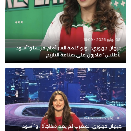
08 يوليو 2026 - 16:09
جيهان جهوري: بونو كلمة السر أمام فرنسا و”أسود
الأطلس” قادرون على صناعة التاريخ
08 يوليو 2026 - 16:06
جيهان جهوري:المغرب لم يعد مفاجأة.. و”أسود