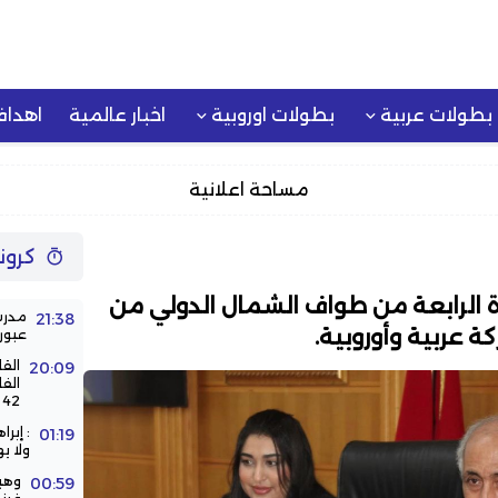
بطولات عربية
بطولات اوروبية
اخبار عالمية
اهدا
مساحة اعلانية
كرون
رة الرابعة من طواف الشمال الدولي من
مدرس
21:38
عبور
الق
20:09
الف
42 سنة
: إبر
01:19
ولا ي
وهب
00:59