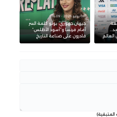
08 يوليو 2026 - 16:09
عة
جيهان جهوري: بونو كلمة السر
عد…
أمام فرنسا و”أسود الأطلس”
العالم
قادرون على صناعة التاريخ
 المتبقية)