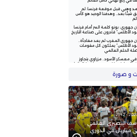
سا في ربع نهائي كأس العالم
د وهبي قبل موقعة فرنسا: لم
 شيئًا بعد… وهدفنا الوحيد هو كأس
لم
ن جهوري: بونو كلمة السر أمام فرنسا
ود الأطلس” قادرون على صناعة التاريخ
ن جهوري:المغرب لم يعد مفاجأة..
ود الأطلس” يملكون كل مقومات
لة الحلم العالمي
ح في معسكر الأسود.. مزراوي يتجاوز
 الإصابة ويقترب من مواجهة البرازيل
يعاند الزلزولي من جديد.. إصابة في
 و صورة
ة تُهدد مشاركته في كأس العالم
ف النصيري العالمي
 فياريال في الدوري