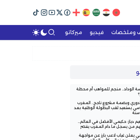
ف وملخصات
فيديو
ميركاتو
و
ة الوداد… منجم للمواهب أم محطة
؟
ادوري وبصمة مشروع ناجح.. المغرب
اسي يستعيد لقب البطولة الوطنية بعد
اهيم دياز: حكيمي الأفضل في العالم…
هم من يسجل ما دام المغرب ينتصر
ي يعلن غياب لاعب بارز عن مواجهة