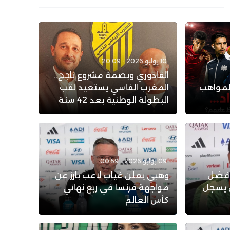
10 يوليو 2026 - 20:09
القادوري وبصمة مشروع ناجح..
لمواهب
المغرب الفاسي يستعيد لقب
البطولة الوطنية بعد 42 سنة
09 يوليو 2026 - 00:59
لأفضل
وهبي يعلن غياب لاعب بارز عن
ن يسجل
مواجهة فرنسا في ربع نهائي
كأس العالم