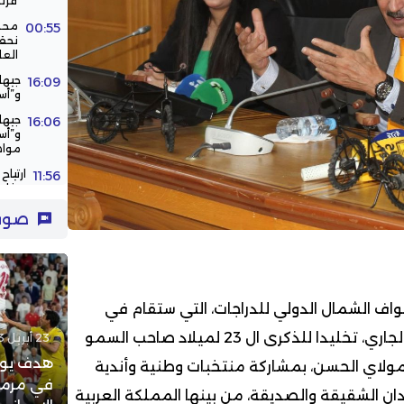
فرن
محم
00:55
نحقق
العا
جيها
16:09
و”أس
جيها
16:06
و”أس
مواص
ارتيا
11:56
مخاوف
الحظ 
11:43
صوت
الركب
طواف الشمال الدولي للدراجات، التي ستقام في
الفترة من 13 إلى 17 ماي الجاري، تخليدا للذكرى ال 23 لميلاد صاحب السمو
23 أبريل 2023 - 21:42
هدف يوس
 مولاي الحسن، بمشاركة منتخبات وطنية وأندية
في مرمى
ان الشقيقة والصديقة، من بينها المملكة العربية