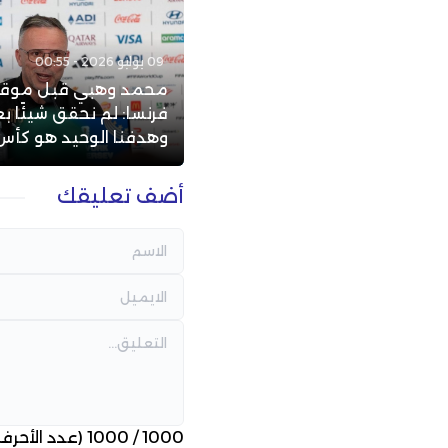
09 يوليو 2026 - 00:55
محمد وهبي قبل موق
فرنسا: لم نحقق شيئًا ب
وهدفنا الوحيد هو كأس 
أضف تعليقك
1000
/
1000
(عدد الأحرف