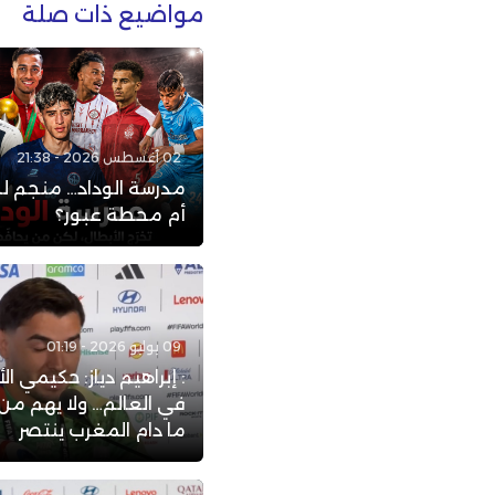
مواضيع ذات صلة
02 أغسطس 2026 - 21:38
مدرسة الوداد… منجم ل
أم محطة عبور؟
09 يوليو 2026 - 01:19
: إبراهيم دياز: حكيمي ا
في العالم… ولا يهم م
ما دام المغرب ينتصر