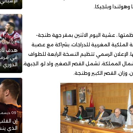
الإسباني
 وهولندا وبلجيكا.
متها ، عشية اليوم الاثنين بمقر جهة طنجة-
02 أبريل 2023 - 14:33
 الملكية المغربية للدراجات، بشراكة مع عصبة
هدف نايف
الإعلان الرسمي تتظيم النسخة الرابعة للطواف
في مرمى
ل المملكة، تشمل القصر الصغير، واد لو، الجبهة،
الدوري ا
وزان، القصر الكبير وطنجة.
09 ديسمبر 2017 - 16:43
إن القلب
الذي ينش