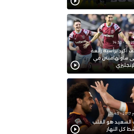
 أكرد برأسية رائعة
 ساوثهامبتن في
لإنجليزي
 السعيد هو القلب
ط كل النهار