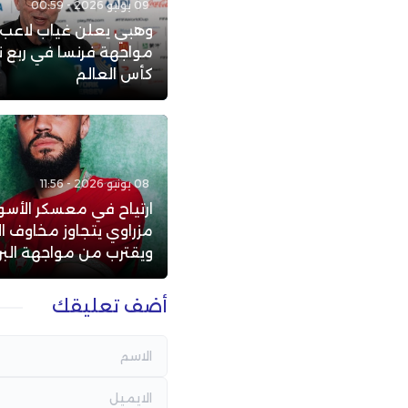
09 يوليو 2026 - 00:59
وهبي يعلن غياب لاعب ب
مواجهة فرنسا في ربع ن
كأس العالم
08 يونيو 2026 - 11:56
ارتياح في معسكر الأسود
مزراوي يتجاوز مخاوف ال
ويقترب من مواجهة البرا
أضف تعليقك