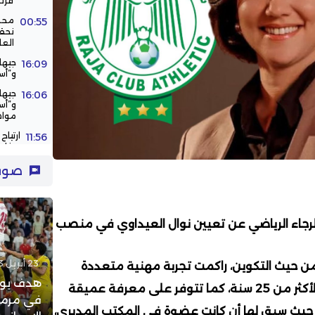
فرن
محم
00:55
نحقق
العا
جيها
16:09
و”أس
جيها
16:06
و”أس
مواص
ارتيا
11:56
مخاوف
الحظ 
11:43
صوت
الركب
لرجاء الرياضي عن تعيين نوال العيداوي في منصب
23 أبريل 2023 - 21:42
ن حيث التكوين، راكمت تجربة مهنية متعددة
هدف يوس
التخصصات وريادية تمتد لأكثر من 25 سنة، كما تتوفر على معرفة عميقة
في مرمى
 حيث سبق لها أن كانت عضوة في المكتب المديري،