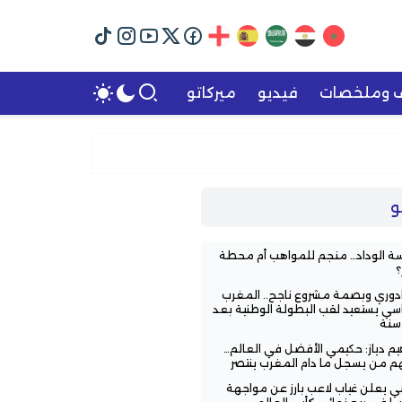
ف وملخصات
فيديو
ميركاتو
و
ة الوداد… منجم للمواهب أم محطة
؟
ادوري وبصمة مشروع ناجح.. المغرب
اسي يستعيد لقب البطولة الوطنية بعد
اهيم دياز: حكيمي الأفضل في العالم…
هم من يسجل ما دام المغرب ينتصر
ي يعلن غياب لاعب بارز عن مواجهة