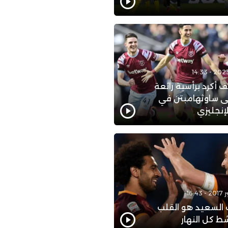
 أكرد برأسية رائعة
 ساوثهامبتن في
لإنجليزي
 السعيد هو القلب
ط كل النهار