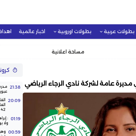
بطولات عربية
بطولات اوروبية
اخبار عالمية
اهدا
مساحة اعلانية
كرون
 مديرة عامة لشركة نادي الرجاء الرياضي
مدرس
21:38
عبور
الق
20:09
الف
42 سنة
: إبر
01:19
ولا ي
وهب
00:59