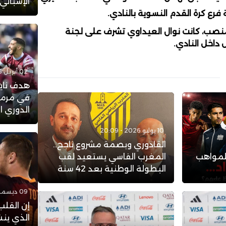
الإسباني
فرع كرة القدم النسوية بالنادي.
منصب، كانت نوال العيداوي تشرف على لجنة
 داخل النادي.
02 أبريل 2023 - 14:33
هدف نايف
في مرمى
الدوري ا
10 يوليو 2026 - 20:09
القادوري وبصمة مشروع ناجح..
لمواهب
المغرب الفاسي يستعيد لقب
البطولة الوطنية بعد 42 سنة
09 ديسمبر 2017 - 16:43
إن القلب
الذي ينش