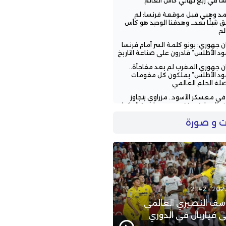
سا في ربع نهائي كأس العالم
د وهبي قبل موقعة فرنسا: لم
 شيئًا بعد… وهدفنا الوحيد هو كأس
لم
ن جهوري: بونو كلمة السر أمام فرنسا
ود الأطلس” قادرون على صناعة التاريخ
ن جهوري:المغرب لم يعد مفاجأة..
ود الأطلس” يملكون كل مقومات
لة الحلم العالمي
ح في معسكر الأسود.. مزراوي يتجاوز
 الإصابة ويقترب من مواجهة البرازيل
يعاند الزلزولي من جديد.. إصابة في
 و صورة
ة تُهدد مشاركته في كأس العالم
ف النصيري العالمي
 فياريال في الدوري