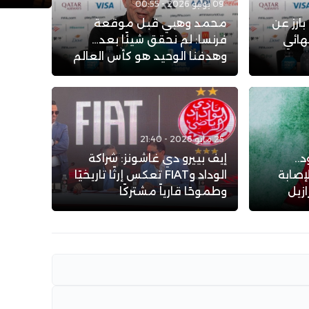
09 يوليو 2026 - 00:55
ارز عن
محمد وهبي قبل موقعة
هائي
فرنسا: لم نحقق شيئًا بعد…
وهدفنا الوحيد هو كأس العالم
25 مايو 2026 - 21:40
..
إيف بييرو دي غاشونز: شراكة
إصابة
الوداد وFIAT تعكس إرثًا تاريخيًا
زيل
وطموحًا قارياً مشتركًا