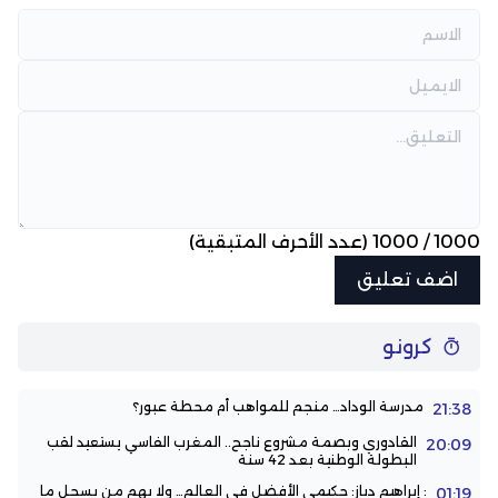
1000
/
1000
(عدد الأحرف المتبقية)
كرونو
مدرسة الوداد… منجم للمواهب أم محطة عبور؟
21:38
القادوري وبصمة مشروع ناجح.. المغرب الفاسي يستعيد لقب
20:09
البطولة الوطنية بعد 42 سنة
: إبراهيم دياز: حكيمي الأفضل في العالم… ولا يهم من يسجل ما
01:19