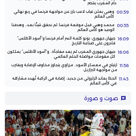
دام المغرب ينتصر
وهبي يعلن غياب لاعب بارز عن مواجهة فرنسا في ربع نهائي
00:59
كأس العالم
محمد وهبي قبل موقعة فرنسا: لم نحقق شيئًا بعد… وهدفنا
00:55
الوحيد هو كأس العالم
جيهان جهوري: بونو كلمة السر أمام فرنسا و”أسود الأطلس”
16:09
قادرون على صناعة التاريخ
جيهان جهوري:المغرب لم يعد مفاجأة.. و”أسود الأطلس” يملكون
16:06
كل مقومات مواصلة الحلم العالمي
ارتياح في معسكر الأسود.. مزراوي يتجاوز مخاوف الإصابة ويقترب
11:56
من مواجهة البرازيل
الحظ يعاند الزلزولي من جديد.. إصابة في الركبة تُهدد مشاركته
11:43
في كأس العالم
صوت و صورة