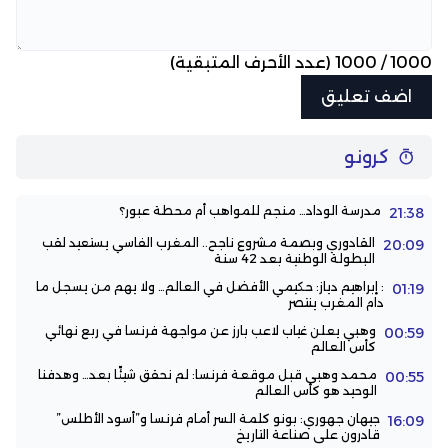
1000
/
1000
(عدد الأحرف المتبقية)
كرونو
مدرسة الوداد… منجم للمواهب أم محطة عبور؟
21:38
القادوري وبصمة مشروع ناجح.. المغرب الفاسي يستعيد لقب
20:09
البطولة الوطنية بعد 42 سنة
: إبراهيم دياز: حكيمي الأفضل في العالم… ولا يهم من يسجل ما
01:19
دام المغرب ينتصر
وهبي يعلن غياب لاعب بارز عن مواجهة فرنسا في ربع نهائي
00:59
كأس العالم
محمد وهبي قبل موقعة فرنسا: لم نحقق شيئًا بعد… وهدفنا
00:55
الوحيد هو كأس العالم
جيهان جهوري: بونو كلمة السر أمام فرنسا و”أسود الأطلس”
16:09
قادرون على صناعة التاريخ