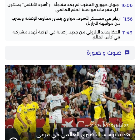
جيهان جهوري:المغرب لم يعد مفاجأة.. و”أسود الأطلس” يملكون
16:06
كل مقومات مواصلة الحلم العالمي
ارتياح في معسكر الأسود.. مزراوي يتجاوز مخاوف الإصابة ويقترب
11:56
من مواجهة البرازيل
الحظ يعاند الزلزولي من جديد.. إصابة في الركبة تُهدد مشاركته
11:43
في كأس العالم
صوت و صورة
23 أبريل 2023 - 21:42
هدف يوسف النصيري العالمي في مرمى