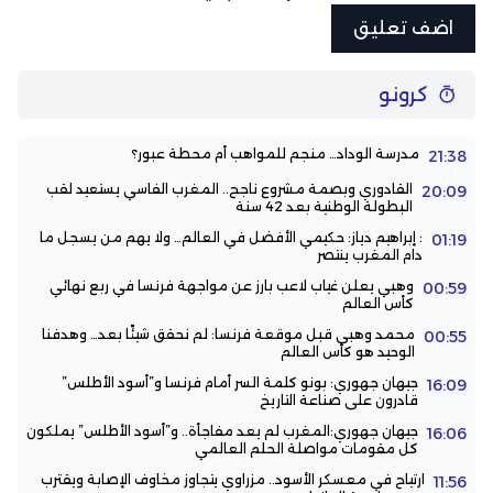
كرونو
مدرسة الوداد… منجم للمواهب أم محطة عبور؟
21:38
القادوري وبصمة مشروع ناجح.. المغرب الفاسي يستعيد لقب
20:09
البطولة الوطنية بعد 42 سنة
: إبراهيم دياز: حكيمي الأفضل في العالم… ولا يهم من يسجل ما
01:19
دام المغرب ينتصر
وهبي يعلن غياب لاعب بارز عن مواجهة فرنسا في ربع نهائي
00:59
كأس العالم
محمد وهبي قبل موقعة فرنسا: لم نحقق شيئًا بعد… وهدفنا
00:55
الوحيد هو كأس العالم
جيهان جهوري: بونو كلمة السر أمام فرنسا و”أسود الأطلس”
16:09
قادرون على صناعة التاريخ
جيهان جهوري:المغرب لم يعد مفاجأة.. و”أسود الأطلس” يملكون
16:06
كل مقومات مواصلة الحلم العالمي
ارتياح في معسكر الأسود.. مزراوي يتجاوز مخاوف الإصابة ويقترب
11:56