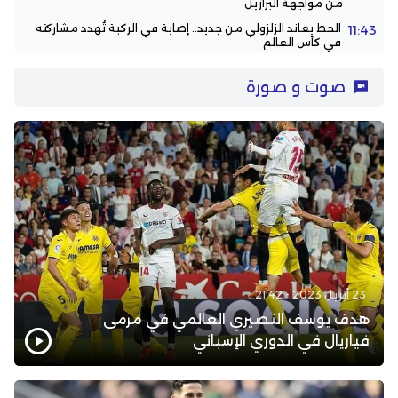
من مواجهة البرازيل
الحظ يعاند الزلزولي من جديد.. إصابة في الركبة تُهدد مشاركته
11:43
في كأس العالم
صوت و صورة
23 أبريل 2023 - 21:42
هدف يوسف النصيري العالمي في مرمى
فياريال في الدوري الإسباني