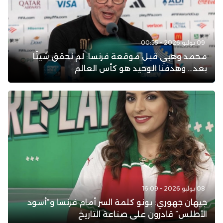
09 يوليو 2026 - 00:55
محمد وهبي قبل موقعة فرنسا: لم نحقق شيئًا
بعد… وهدفنا الوحيد هو كأس العالم
08 يوليو 2026 - 16:09
جيهان جهوري: بونو كلمة السر أمام فرنسا و”أسود
الأطلس” قادرون على صناعة التاريخ