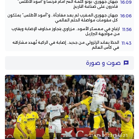
جيهان جهوري: بونو كلمة السر أمام فرنسا و”أسود الأطلس”
16:09
قادرون على صناعة التاريخ
جيهان جهوري:المغرب لم يعد مفاجأة.. و”أسود الأطلس” يملكون
16:06
كل مقومات مواصلة الحلم العالمي
ارتياح في معسكر الأسود.. مزراوي يتجاوز مخاوف الإصابة ويقترب
11:56
من مواجهة البرازيل
الحظ يعاند الزلزولي من جديد.. إصابة في الركبة تُهدد مشاركته
11:43
في كأس العالم
صوت و صورة
23 أبريل 2023 - 21:42