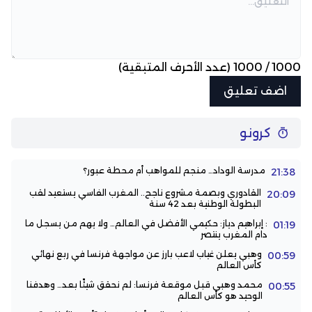
1000
/
1000
(عدد الأحرف المتبقية)
كرونو
مدرسة الوداد… منجم للمواهب أم محطة عبور؟
21:38
القادوري وبصمة مشروع ناجح.. المغرب الفاسي يستعيد لقب
20:09
البطولة الوطنية بعد 42 سنة
: إبراهيم دياز: حكيمي الأفضل في العالم… ولا يهم من يسجل ما
01:19
دام المغرب ينتصر
وهبي يعلن غياب لاعب بارز عن مواجهة فرنسا في ربع نهائي
00:59
كأس العالم
محمد وهبي قبل موقعة فرنسا: لم نحقق شيئًا بعد… وهدفنا
00:55
الوحيد هو كأس العالم