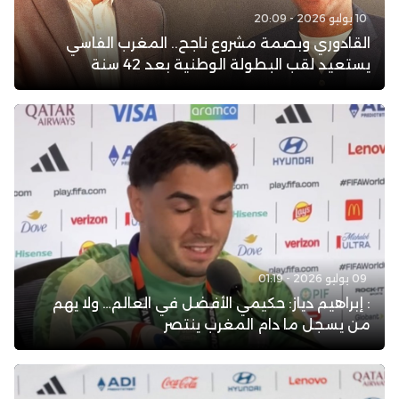
10 يوليو 2026 - 20:09
القادوري وبصمة مشروع ناجح.. المغرب الفاسي
يستعيد لقب البطولة الوطنية بعد 42 سنة
09 يوليو 2026 - 01:19
: إبراهيم دياز: حكيمي الأفضل في العالم… ولا يهم
من يسجل ما دام المغرب ينتصر