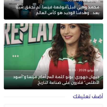
09 يوليو 2026 - 00:55
محمد وهبي قبل موقعة فرنسا: لم نحقق شيئًا
بعد… وهدفنا الوحيد هو كأس العالم
08 يوليو 2026 - 16:09
جيهان جهوري: بونو كلمة السر أمام فرنسا و”أسود
الأطلس” قادرون على صناعة التاريخ
أضف تعليقك