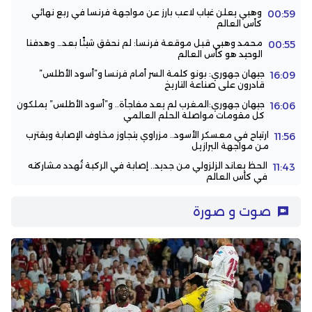
وهبي يعلن غياب لاعب بارز عن مواجهة فرنسا في ربع نهائي
00:59
كأس العالم
محمد وهبي قبل موقعة فرنسا: لم نحقق شيئًا بعد… وهدفنا
00:55
الوحيد هو كأس العالم
جيهان جهوري: بونو كلمة السر أمام فرنسا و”أسود الأطلس”
16:09
قادرون على صناعة التاريخ
جيهان جهوري:المغرب لم يعد مفاجأة.. و”أسود الأطلس” يملكون
16:06
كل مقومات مواصلة الحلم العالمي
ارتياح في معسكر الأسود.. مزراوي يتجاوز مخاوف الإصابة ويقترب
11:56
من مواجهة البرازيل
الحظ يعاند الزلزولي من جديد.. إصابة في الركبة تُهدد مشاركته
11:43
في كأس العالم
صوت و صورة