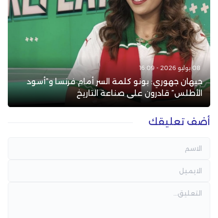
08 يوليو 2026 - 16:09
جيهان جهوري: بونو كلمة السر أمام فرنسا و”أسود
الأطلس” قادرون على صناعة التاريخ
أضف تعليقك