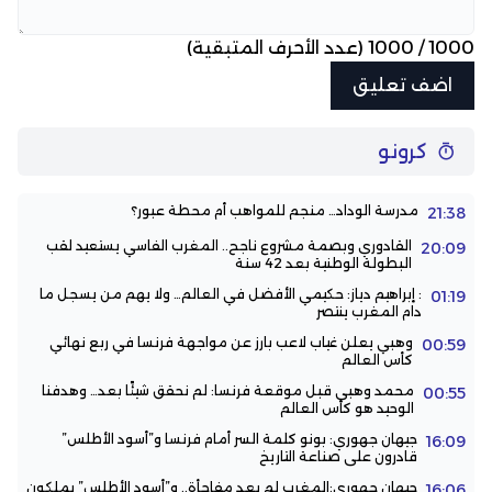
1000
/
1000
(عدد الأحرف المتبقية)
كرونو
مدرسة الوداد… منجم للمواهب أم محطة عبور؟
21:38
القادوري وبصمة مشروع ناجح.. المغرب الفاسي يستعيد لقب
20:09
البطولة الوطنية بعد 42 سنة
: إبراهيم دياز: حكيمي الأفضل في العالم… ولا يهم من يسجل ما
01:19
دام المغرب ينتصر
وهبي يعلن غياب لاعب بارز عن مواجهة فرنسا في ربع نهائي
00:59
كأس العالم
محمد وهبي قبل موقعة فرنسا: لم نحقق شيئًا بعد… وهدفنا
00:55
الوحيد هو كأس العالم
جيهان جهوري: بونو كلمة السر أمام فرنسا و”أسود الأطلس”
16:09
قادرون على صناعة التاريخ
جيهان جهوري:المغرب لم يعد مفاجأة.. و”أسود الأطلس” يملكون
16:06