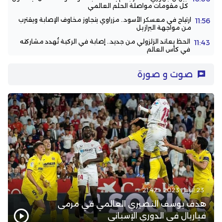
كل مقومات مواصلة الحلم العالمي
ارتياح في معسكر الأسود.. مزراوي يتجاوز مخاوف الإصابة ويقترب
11:56
من مواجهة البرازيل
الحظ يعاند الزلزولي من جديد.. إصابة في الركبة تُهدد مشاركته
11:43
في كأس العالم
صوت و صورة
23 أبريل 2023 - 21:42
هدف يوسف النصيري العالمي في مرمى
فياريال في الدوري الإسباني