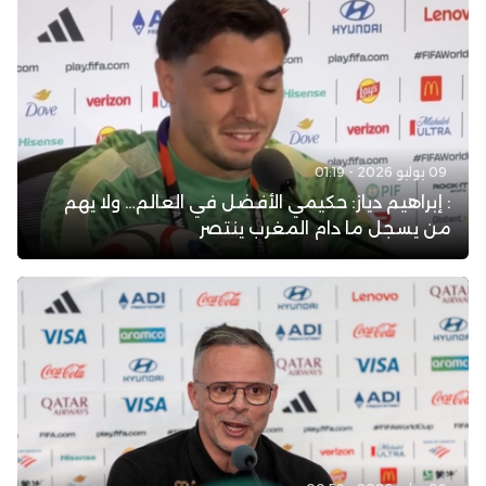
09 يوليو 2026 - 01:19
: إبراهيم دياز: حكيمي الأفضل في العالم… ولا يهم
من يسجل ما دام المغرب ينتصر