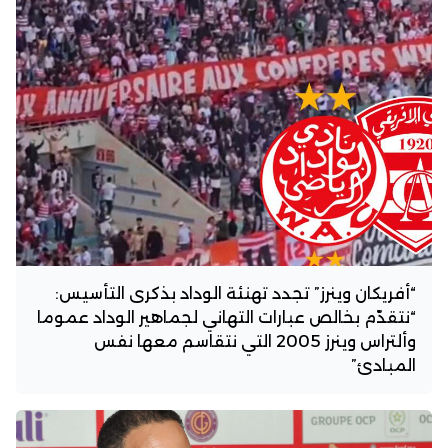
“أفريكان وينرز” تجدد تهنئة الوداد بذكرى التأسيس:
“نتقدّم بخالص عبارات التهاني لجماهير الوداد عموما
وألتراس وينرز 2005 التي نتقاسم معها نفس
المبادئ”